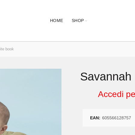
HOME
SHOP
te book
Savannah 
Accedi per
EAN:
605566128757