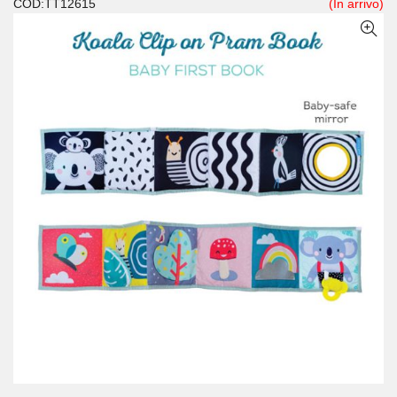
COD:TT12615
(In arrivo)