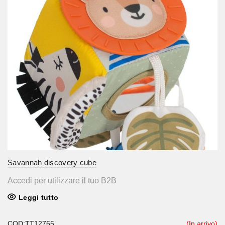
Savannah discovery cube
Accedi per utilizzare il tuo B2B
Leggi tutto
COD:TT12765
(In arrivo)