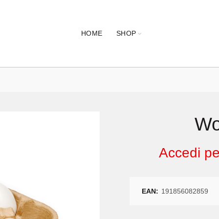
HOME
SHOP
Wo
Accedi per
EAN:
191856082859