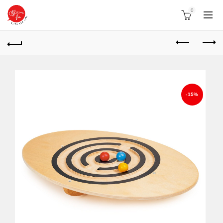
0
-15%