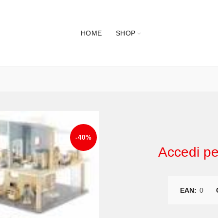
HOME
SHOP
-40%
Accedi per
EAN:
0