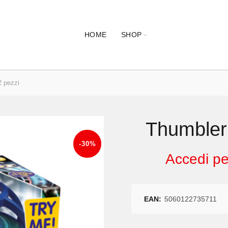
HOME
SHOP
 pezzi
Thumbler 
-30%
Accedi per
EAN:
5060122735711