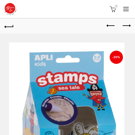
0
-20%