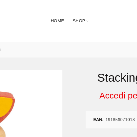
HOME
SHOP
d
Stackin
Accedi per
EAN:
191856071013