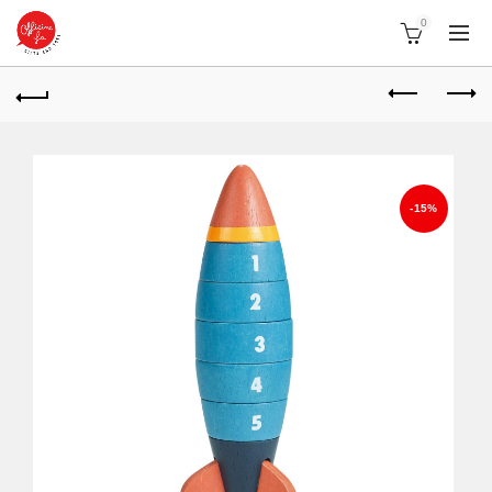
0
-15%