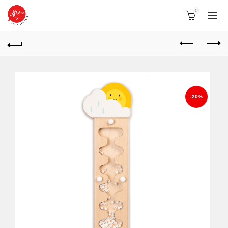
0
-20%