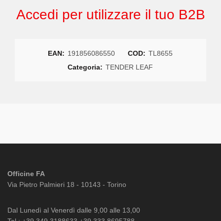
Accedi per utilizzare il tuo B2B
EAN:
191856086550
COD:
TL8655
Categoria:
TENDER LEAF
Officine FA
Via Pietro Palmieri 18 - 10143 - Torino
Dal Lunedì al Venerdì dalle 9,00 alle 13,00
Tel.: +39 349.3188633 +39 333.8695788