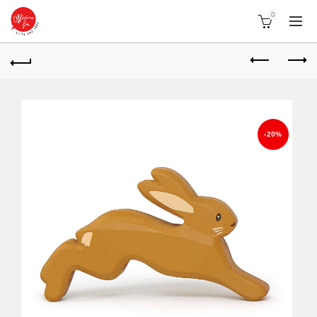
0
-20%