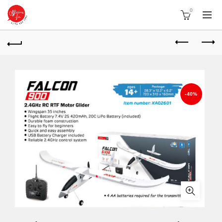
0
-40%