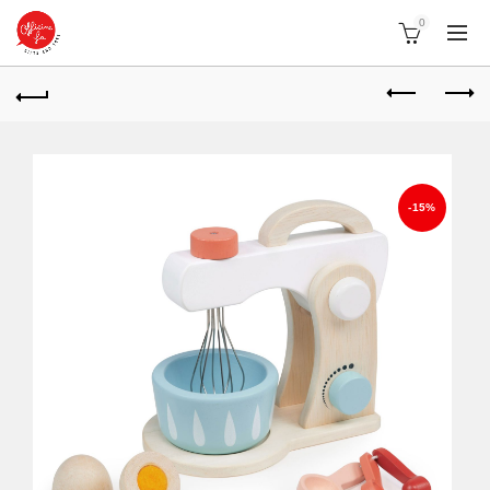
0
-15%