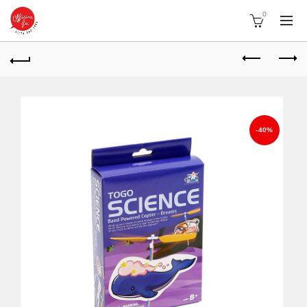
0
-40%