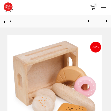
0
-15%