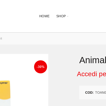
HOME
SHOP
it
Animal
-30%
Accedi per
COD:
TOAN0