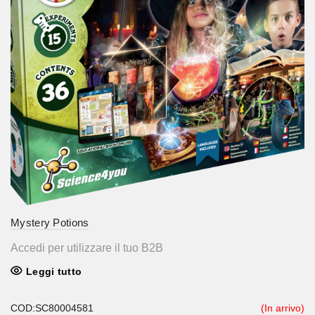
Mystery Potions
Accedi per utilizzare il tuo B2B
Leggi tutto
COD:SC80004581
(In arrivo)