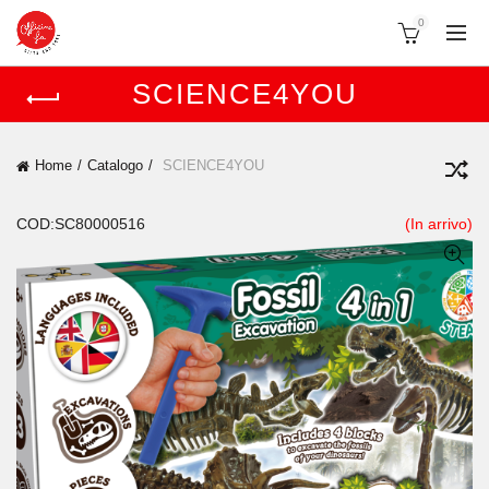
0
SCIENCE4YOU
Home
Catalogo
SCIENCE4YOU
COD:SC80000516
(In arrivo)