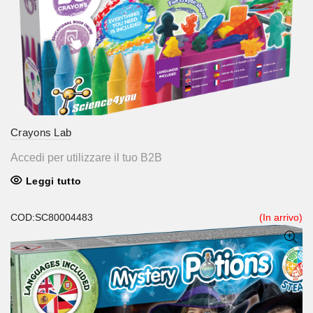
Crayons Lab
Accedi per utilizzare il tuo B2B
Leggi tutto
COD:SC80004483
(In arrivo)