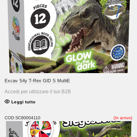
Excav S4y T-Rex GID S MultiE
Accedi per utilizzare il tuo B2B
Leggi tutto
COD:SC80004110
(In arrivo)