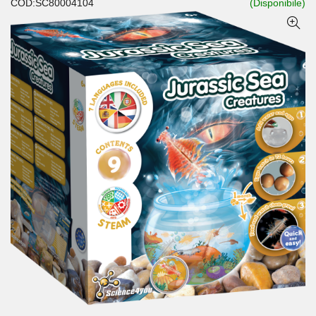
COD:SC80004104
(Disponibile)