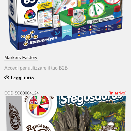
Markers Factory
Accedi per utilizzare il tuo B2B
Leggi tutto
COD:SC80004124
(In arrivo)