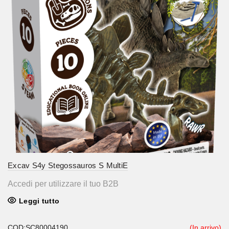
Excav S4y Stegossauros S MultiE
Accedi per utilizzare il tuo B2B
Leggi tutto
COD:SC80004190
(In arrivo)